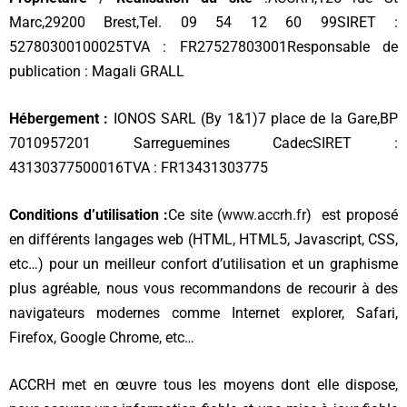
Marc,
29200 Brest,
Tel. 09 54 12 60 99
SIRET :
52780300100025
TVA : FR27527803001
Responsable de
publication : Magali GRALL
Hébergement :
IONOS SARL (By 1&1)
7 place de la Gare,
BP
70109
57201 Sarreguemines Cadec
SIRET :
43130377500016
TVA : FR13431303775
Conditions d’utilisation :
Ce site (
www.accrh.fr
) est proposé
en différents langages web (HTML, HTML5, Javascript, CSS,
etc…) pour un meilleur confort d’utilisation et un graphisme
plus agréable, nous vous recommandons de recourir à des
navigateurs modernes comme Internet explorer, Safari,
Firefox, Google Chrome, etc…
ACCRH met en œuvre tous les moyens dont elle dispose,