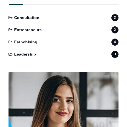
Consultation
3
Entrepreneurs
2
Franchising
4
Leadership
3