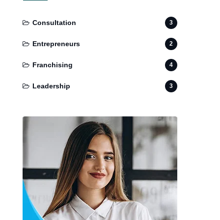
Consultation
3
Entrepreneurs
2
Franchising
4
Leadership
3